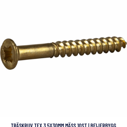
TRÄSKRUV TFX 3,5X30MM MÄSS 10ST | BEIJERBYGG