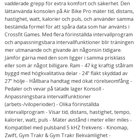
vadderade grepp för extra komfort och säkerhet. Den
lättanvända konsolen på Air Bike Pro mäter tid, distans,
hastighet, watt, kalorier och puls, och använder samma
bestämda formel för att spåra data som har använts i
Crossfit Games. Med flera förinställda intervallprogram
och anpassningsbara intervallfunktioner blir träningen
mer utmanande och givande än någonsin tidigare.
Jämför gärna med den som ligger i samma prisklass
eller som är något billigare. Ram - 47 kg kraftig stålram
byggd med högkvalitativa delar - 24" fläkt skyddad av
27" hölje - Hållbara handtag med ökat rörelseomfång -
Pedaler och vevar på tätade lager Konsoll -
Anpassningsbara intervallfunktioner
(arbets-/viloperioder) - Olika förinställda
intervallprogram - Visar tid, distans, hastighet, tempo,
kalorier, watt, puls - Mäter avstånd i meter eller miles -
Kompatibel med pulsband 5 kHZ frekvens - Kinomap,
Zwift, Gym Trakr & Gym Trakr Bekvämlighet -