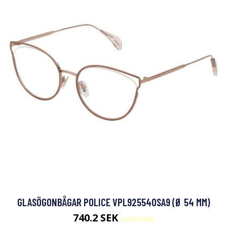
GLASÖGONBÅGAR POLICE VPL925540SA9 (Ø 54 MM)
740.2 SEK
2183.79 SEK