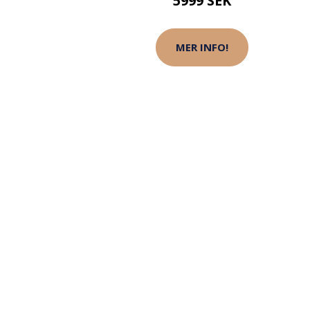
5999 SEK
MER INFO!