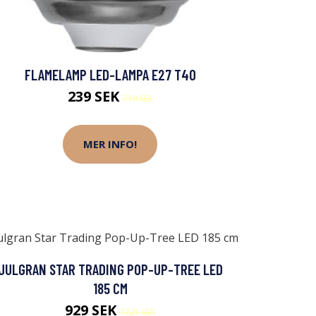
FLAMELAMP LED-LAMPA E27 T40
239 SEK
719 SEK
MER INFO!
JULGRAN STAR TRADING POP-UP-TREE LED
185 CM
929 SEK
1321 SEK