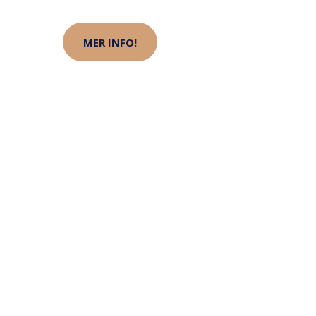
MER INFO!