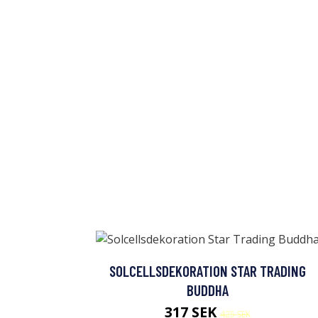
SOLCELLSDEKORATION STAR TRADING
BUDDHA
317 SEK
425 SEK