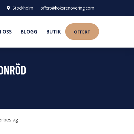
Stockholm
offert@köksrenovering.com
 OSS
BLOGG
BUTIK
OFFERT
LONRÖD
erbeslag