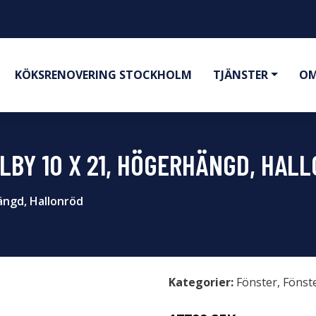
KÖKSRENOVERING STOCKHOLM
TJÄNSTER
OM
LBY 10 X 21, HÖGERHÄNGD, HAL
ängd, Hallonröd
Kategorier:
Fönster
,
Fönst