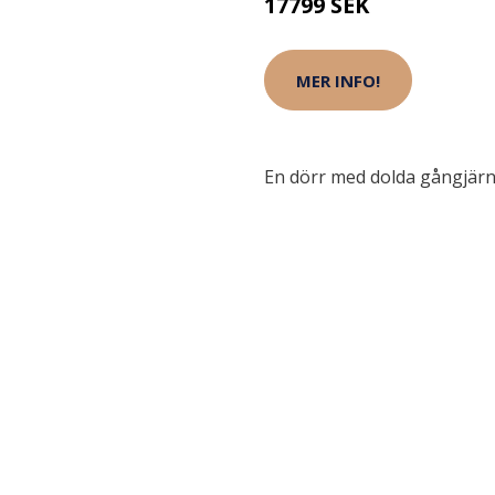
17799 SEK
MER INFO!
En dörr med dolda gångjärn