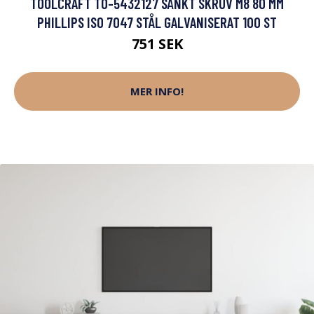
TOOLCRAFT TO-5432127 SÄNKT SKRUV M8 80 MM
PHILLIPS ISO 7047 STÅL GALVANISERAT 100 ST
751 SEK
MER INFO!