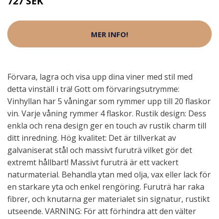
727 SEK
MER INFO!
Förvara, lagra och visa upp dina viner med stil med
detta vinställ i trä! Gott om förvaringsutrymme:
Vinhyllan har 5 våningar som rymmer upp till 20 flaskor
vin. Varje våning rymmer 4 flaskor. Rustik design: Dess
enkla och rena design ger en touch av rustik charm till
ditt inredning. Hög kvalitet: Det är tillverkat av
galvaniserat stål och massivt furuträ vilket gör det
extremt hållbart! Massivt furuträ är ett vackert
naturmaterial. Behandla ytan med olja, vax eller lack för
en starkare yta och enkel rengöring. Furuträ har raka
fibrer, och knutarna ger materialet sin signatur, rustikt
utseende. VARNING: För att förhindra att den välter