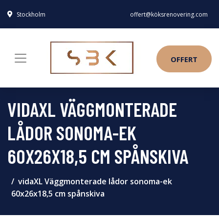
Stockholm
offert@köksrenovering.com
OFFERT
VIDAXL VÄGGMONTERADE
LÅDOR SONOMA-EK
60X26X18,5 CM SPÅNSKIVA
vidaXL Väggmonterade lådor sonoma-ek
60x26x18,5 cm spånskiva