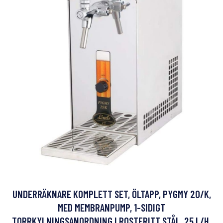
UNDERRÄKNARE KOMPLETT SET, ÖLTAPP, PYGMY 20/K,
MED MEMBRANPUMP, 1-SIDIGT
TORRKYLNINGSANORDNING I ROSTFRITT STÅL, 25 L/H,