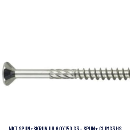
NKT SPUN+SKRUV UH 6,0X150 G3 - SPUN+ CLIMG3 HS