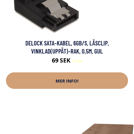
DELOCK SATA-KABEL, 6GB/S, LÅSCLIP,
VINKLAD(UPPÅT)-RAK, 0,5M, GUL
69 SEK
79 SEK
MER INFO!