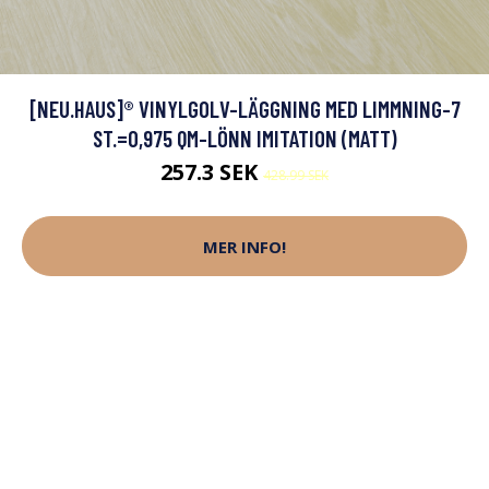
[NEU.HAUS]® VINYLGOLV-LÄGGNING MED LIMMNING-7
ST.=0,975 QM-LÖNN IMITATION (MATT)
257.3 SEK
428.99 SEK
MER INFO!