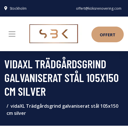
Stockholm
offert@köksrenovering.com
OFFERT
VIDAXL TRÄDGÅRDSGRIND
GALVANISERAT STÅL 105X150
CM SILVER
vidaXL Trädgårdsgrind galvaniserat stål 105x150
cm silver