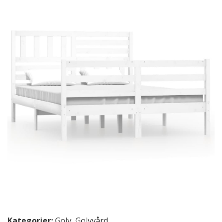
Kategorier:
Golv
,
Golvvård