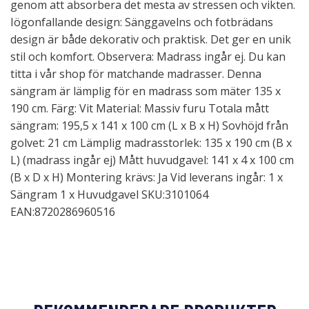
genom att absorbera det mesta av stressen och vikten.
Iögonfallande design: Sänggavelns och fotbrädans
design är både dekorativ och praktisk. Det ger en unik
stil och komfort. Observera: Madrass ingår ej. Du kan
titta i vår shop för matchande madrasser. Denna
sängram är lämplig för en madrass som mäter 135 x
190 cm. Färg: Vit Material: Massiv furu Totala mått
sängram: 195,5 x 141 x 100 cm (L x B x H) Sovhöjd från
golvet: 21 cm Lämplig madrasstorlek: 135 x 190 cm (B x
L) (madrass ingår ej) Mått huvudgavel: 141 x 4 x 100 cm
(B x D x H) Montering krävs: Ja Vid leverans ingår: 1 x
Sängram 1 x Huvudgavel SKU:3101064
EAN:8720286960516