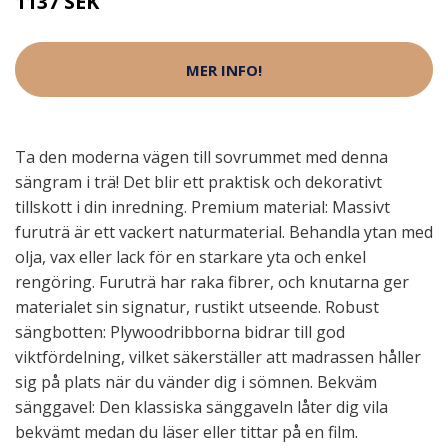
1137 SEK
MER INFO!
Ta den moderna vägen till sovrummet med denna
sängram i trä! Det blir ett praktisk och dekorativt
tillskott i din inredning. Premium material: Massivt
furuträ är ett vackert naturmaterial. Behandla ytan med
olja, vax eller lack för en starkare yta och enkel
rengöring. Furuträ har raka fibrer, och knutarna ger
materialet sin signatur, rustikt utseende. Robust
sängbotten: Plywoodribborna bidrar till god
viktfördelning, vilket säkerställer att madrassen håller
sig på plats när du vänder dig i sömnen. Bekväm
sänggavel: Den klassiska sänggaveln låter dig vila
bekvämt medan du läser eller tittar på en film.