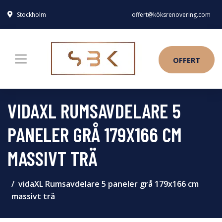
Stockholm
offert@köksrenovering.com
OFFERT
VIDAXL RUMSAVDELARE 5
PANELER GRÅ 179X166 CM
MASSIVT TRÄ
vidaXL Rumsavdelare 5 paneler grå 179x166 cm
massivt trä