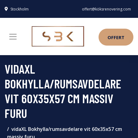
Stockholm
offert@köksrenovering.com
OFFERT
VIDAXL
BOKHYLLA/RUMSAVDELARE
VIT 60X35X57 CM MASSIV
FURU
vidaXL Bokhylla/rumsavdelare vit 60x35x57 cm
massiv furu