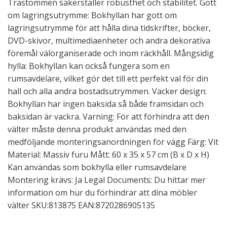
Trästommen säkerställer robusthet och stabilitet. Gott
om lagringsutrymme: Bokhyllan har gott om
lagringsutrymme för att hålla dina tidskrifter, böcker,
DVD-skivor, multimediaenheter och andra dekorativa
föremål välorganiserade och inom räckhåll. Mångsidig
hylla: Bokhyllan kan också fungera som en
rumsavdelare, vilket gör det till ett perfekt val för din
hall och alla andra bostadsutrymmen. Vacker design:
Bokhyllan har ingen baksida så både framsidan och
baksidan är vackra. Varning: För att förhindra att den
välter måste denna produkt användas med den
medföljande monteringsanordningen för vägg Färg: Vit
Material: Massiv furu Mått: 60 x 35 x 57 cm (B x D x H)
Kan användas som bokhylla eller rumsavdelare
Montering krävs: Ja Legal Documents: Du hittar mer
information om hur du förhindrar att dina möbler
välter SKU:813875 EAN:8720286905135