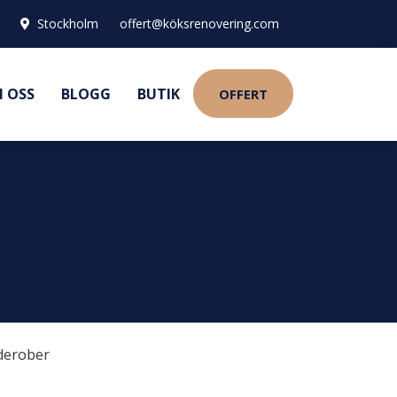
Stockholm
offert@köksrenovering.com
 OSS
BLOGG
BUTIK
OFFERT
derober