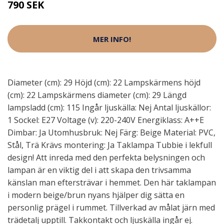
790 SEK
MER INFO!
Diameter (cm): 29 Höjd (cm): 22 Lampskärmens höjd
(cm): 22 Lampskärmens diameter (cm): 29 Längd
lampsladd (cm): 115 Ingår ljuskälla: Nej Antal ljuskällor:
1 Sockel: E27 Voltage (v): 220-240V Energiklass: A++E
Dimbar: Ja Utomhusbruk: Nej Färg: Beige Material: PVC,
Stål, Trä Krävs montering: Ja Taklampa Tubbie i lekfull
design! Att inreda med den perfekta belysningen och
lampan är en viktig del i att skapa den trivsamma
känslan man eftersträvar i hemmet. Den här taklampan
i modern beige/brun nyans hjälper dig sätta en
personlig prägel i rummet. Tillverkad av målat järn med
trädetalj upptill. Takkontakt och ljuskälla ingår ej.