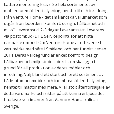
Lättare montering krävs. Se hela sortimentet av
möbler, utemöbler, belysning, hemtextil och inredning
från Venture Home - det småländska varumärket som
utgår från ledorden “komfort, design, hållbarhet och
miljö”! Leveranstid: 2-5 dagar Leveranssätt: Leverans
via postombud (DHL Servicepoint). för att hitta
närmaste ombud. Om Venture Home är ett svenskt
varumärke med säte i Småland, och har funnits sedan
2014. Deras värdegrund är enkel; komfort, design,
hållbarhet och miljö är de ledord som ska ligga till
grund för all produktion av deras möbler och
inredning. Välj bland ett stort och brett sortiment av
både utomhusmöbler och inomhusmöbler, belysning,
hemtextil, mattor med mera. Vi är stolt återförsäljare av
detta varumärke och siktar på att kunna erbjuda det
bredaste sortimentet från Venture Home online i
Sverige.