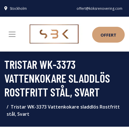
Stockholm
offert@köksrenovering.com
OFFERT
TRISTAR WK-3373
VATTENKOKARE SLADDLÖS
ROSTFRITT STÅL, SVART
Tristar WK-3373 Vattenkokare sladdlös Rostfritt
stål, Svart