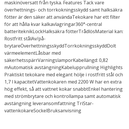
maskinöversatt från tyska. Features Tack vare
överhettnings- och torrkokningsskydd samt halksäkra
fötter är den säker att användaTekokare har ett filter
för att hålla kvar kalkavlagringar360°-central
batteriteknikLockHalksäkra fötterTrådlösMaterial kan:
Rostfritt stålAv/på-
brytareÖverhettningsskyddTorrkokningsskyddDolt
värmeelementLåsbar med
säkerhetsspärrVarningslamporKabellängd: 0,82
mAutomatisk avstängningKabelupprullning Highlights
Praktiskt tekokare med elegant hölje i rostfritt stål och
1,7 l kapacitetVattenkokaren med 2200 W har en extra
hög effekt, så att vattnet kokar snabbtEnkel hantering
med strömbrytare och kontrollampa samt automatisk
avstängning leveransomfattning TriStar-
vattenkokareSockelBruksanvisning