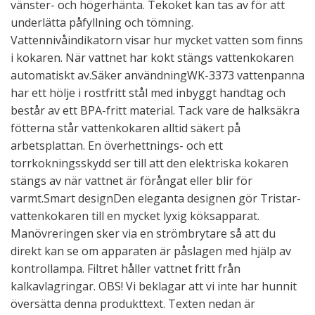
vänster- och högerhänta. Tekoket kan tas av för att
underlätta påfyllning och tömning.
Vattennivåindikatorn visar hur mycket vatten som finns
i kokaren. När vattnet har kokt stängs vattenkokaren
automatiskt av.Säker användningWK-3373 vattenpanna
har ett hölje i rostfritt stål med inbyggt handtag och
består av ett BPA-fritt material. Tack vare de halksäkra
fötterna står vattenkokaren alltid säkert på
arbetsplattan. En överhettnings- och ett
torrkokningsskydd ser till att den elektriska kokaren
stängs av när vattnet är förångat eller blir för
varmt.Smart designDen eleganta designen gör Tristar-
vattenkokaren till en mycket lyxig köksapparat.
Manövreringen sker via en strömbrytare så att du
direkt kan se om apparaten är påslagen med hjälp av
kontrollampa. Filtret håller vattnet fritt från
kalkavlagringar. OBS! Vi beklagar att vi inte har hunnit
översätta denna produkttext. Texten nedan är