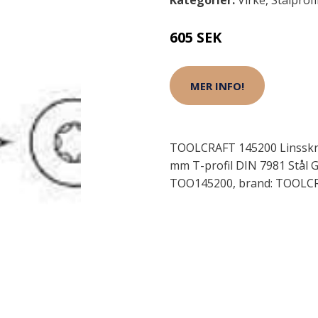
Kategorier:
Virke
,
Stålprofi
605 SEK
MER INFO!
TOOLCRAFT 145200 Linsskr
mm T-profil DIN 7981 Stål G
TOO145200, brand: TOOLCR