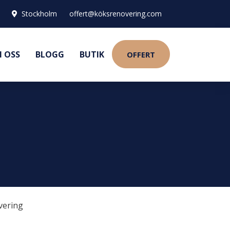
Stockholm
offert@köksrenovering.com
 OSS
BLOGG
BUTIK
OFFERT
vering