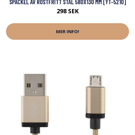
SPACKEL AV ROSTFRITT STÅL 580X130 MM [YT-5210]
298 SEK
MER INFO!