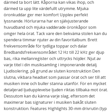
därmed ta bort lätt. Kåporna kan vikas ihop, och
därmed ta upp lite värdefullt utrymme. Mjuka
öronkuddar ger mer komfort Upplev perfekt
lyssnande. Hörlurarna har en självjusterande
huvudband och mjuka vadderade öronkåpor som
omger hela örat. Tack vare den bekväma stolen kan du
spendera timmar njuter av din favoritalbum. Brett
frekvensområde för tydliga toppar och dalar
Bredbandsfrekvensområdet 12 Hz till 22 kHz ger djup
bas, rika mellanregister och uttrycks höjder. Njut av
varje titel i din musiksamling i imponerande detalj.
Ljudisolering, på grund av sluten konstruktion Den
slutna, vikbara headset som passar örat och ser till att
musiken inne och buller stanna utanför. För en mycket
detaljerad ljudupplevelse ljuden riktas tillbaka mot örat.
Dessutom kan du känna varje slag, eftersom det
maximerar bas signaturer i musiken bakåt sluten
konstruktion. Features Highlights 30-mm drivrutin (typ