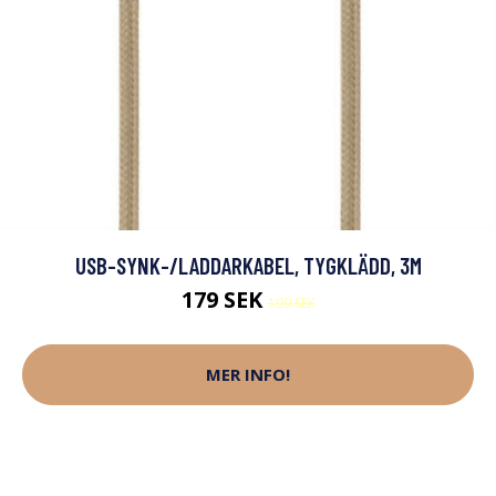
USB-SYNK-/LADDARKABEL, TYGKLÄDD, 3M
179 SEK
199 SEK
MER INFO!