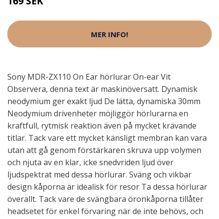
169 SEK
MER INFO!
Sony MDR-ZX110 On Ear hörlurar On-ear Vit
Observera, denna text är maskinöversatt. Dynamisk
neodymium ger exakt ljud De lätta, dynamiska 30mm
Neodymium drivenheter möjliggör hörlurarna en
kraftfull, rytmisk reaktion även på mycket krävande
titlar. Tack vare ett mycket känsligt membran kan vara
utan att gå genom förstärkaren skruva upp volymen
och njuta av en klar, icke snedvriden ljud över
ljudspektrat med dessa hörlurar. Sväng och vikbar
design kåporna är idealisk för resor Ta dessa hörlurar
överallt. Tack vare de svängbara öronkåporna tillåter
headsetet för enkel förvaring när de inte behövs, och