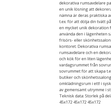
dekorativa rumsavdelare pas
en unik lösning att dekorer
nämna är deras praktiska a
t.ex. för att dölja din tvätt
en mycket unik dekoration f
använda den i lägenheten såvä
frisörs- eller skönhetssalon
kontoret. Dekorativa rumsav
rumsavdelare och en dekora
och kök för en liten lägenhet
vardagsrummet från sovru
sovrummet för att skapa t.
butiker och skönhetssalong
omklädningsrum i ett! i sy
av gemensamt utrymme i sto
Teknisk data: Storlek på de
45x172 45x172 45x172