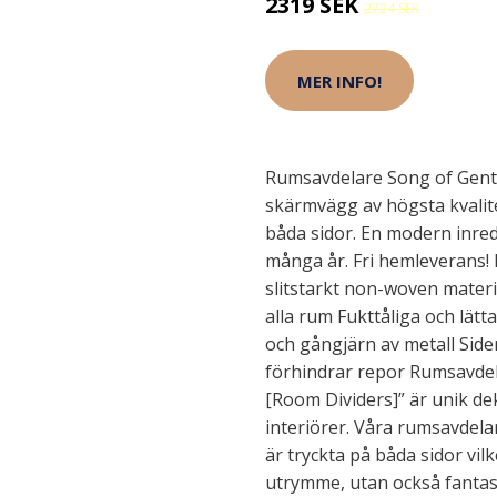
2319 SEK
2724 SEK
MER INFO!
Rumsavdelare Song of Gentl
skärmvägg av högsta kvalit
båda sidor. En modern inred
många år. Fri hemleverans! 
slitstarkt non-woven materia
alla rum Fukttåliga och lätt
och gångjärn av metall Sid
förhindrar repor Rumsavdel
[Room Dividers]” är unik de
interiörer. Våra rumsavdelar
är tryckta på båda sidor vilk
utrymme, utan också fantast