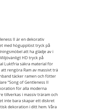
eness II är en dekorativ
et med högupplöst tryck på
ningsmöbel att ha glädje av i
Miljövänligt HD tryck på
l Luktfria säkra material för
a att rengöra Ram av massivt trä
enband täcker ramen och fötter
are “Song of Gentleness II
koration för alla moderna
e tillverkas i massiv träram och
et inte bara skapar ett diskret
isk dekoration i ditt hem. Våra