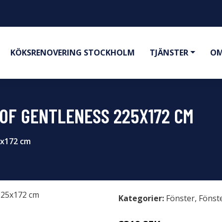
KÖKSRENOVERING STOCKHOLM
TJÄNSTER
OM
OF GENTLENESS 225X172 CM
5x172 cm
Kategorier:
Fönster
,
Fönst