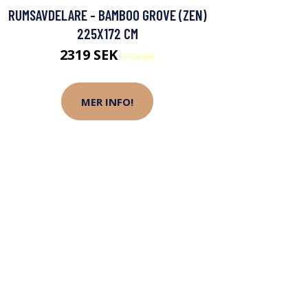
RUMSAVDELARE - BAMBOO GROVE (ZEN)
225X172 CM
2319 SEK
2724 SEK
MER INFO!