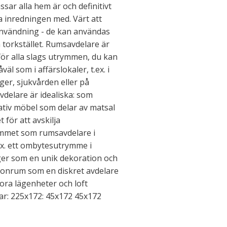
sar alla hem är och definitivt
a inredningen med. Värt att
nvändning - de kan användas
 på torkstället. Rumsavdelare är
ör alla slags utrymmen, du kan
l som i affärslokaler, t.ex. i
ger, sjukvården eller på
delare är idealiska: som
tiv möbel som delar av matsal
 för att avskilja
mmet som rumsavdelare i
ex. ett ombytesutrymme i
er som en unik dekoration och
skonrum som en diskret avdelare
ra lägenheter och loft
lar: 225x172: 45x172 45x172