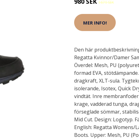
980 SEK
1679 SEK
MER INFO!
Den här produktbeskrivning
Regatta Kvinnor/Damer Sam
Överdel: Mesh, PU (polyuret
formad EVA, stötdämpande. Y
dragkraft, XLT-sula. Tygtek
isolerande, Isotex, Quick D
vindtät. Inre membranfode
krage, vadderad tunga, dra
förseglade sömmar, stabilise
Mid Cut. Design: Logotyp. Fäs
English: Regatta Womens/L
Boots. Upper: Mesh, PU (Pol