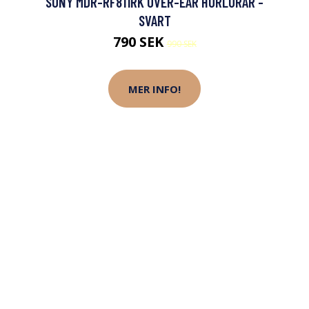
SONY MDR-RF811RK OVER-EAR HÖRLURAR -
SVART
790 SEK
990 SEK
MER INFO!