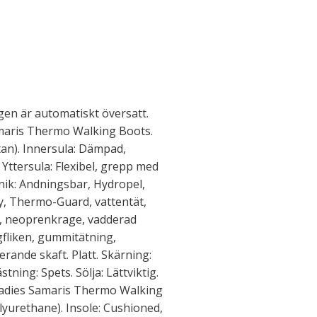
en är automatiskt översatt.
aris Thermo Walking Boots.
an). Innersula: Dämpad,
ttersula: Flexibel, grepp med
nik: Andningsbar, Hydropel,
ry, Thermo-Guard, vattentät,
r, neoprenkrage, vadderad
gfliken, gummitätning,
rande skaft. Platt. Skärning:
tning: Spets. Sölja: Lättviktig.
adies Samaris Thermo Walking
yurethane). Insole: Cushioned,