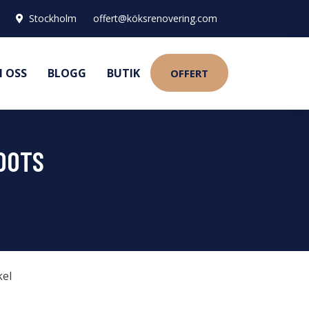
Stockholm
offert@köksrenovering.com
 OSS
BLOGG
BUTIK
OFFERT
OOTS
kel