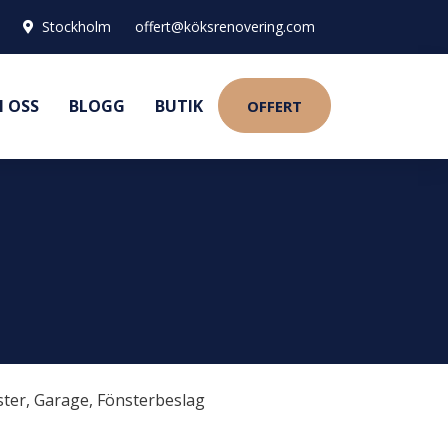
Stockholm
offert@köksrenovering.com
 OSS
BLOGG
BUTIK
OFFERT
ster
,
Garage
,
Fönsterbeslag