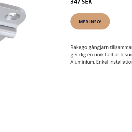
347 SEK
MER INFO!
Rakego gångjärn tillsamma
ger dig en unik fällbar lösn
Aluminium. Enkel installati