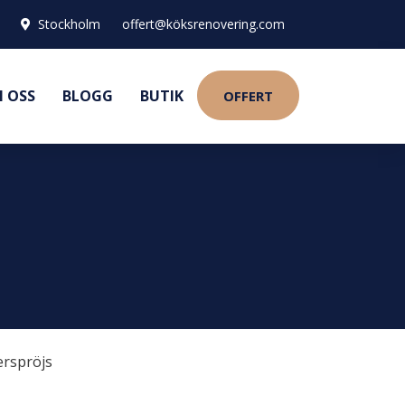
Stockholm
offert@köksrenovering.com
 OSS
BLOGG
BUTIK
OFFERT
erspröjs