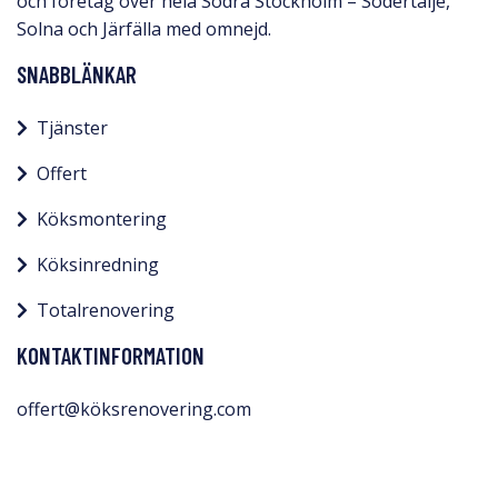
och företag över hela Södra Stockholm – Södertälje,
Solna och Järfälla med omnejd.​
SNABBLÄNKAR
Tjänster
Offert
Köksmontering
Köksinredning
Totalrenovering
KONTAKTINFORMATION
offert@köksrenovering.com