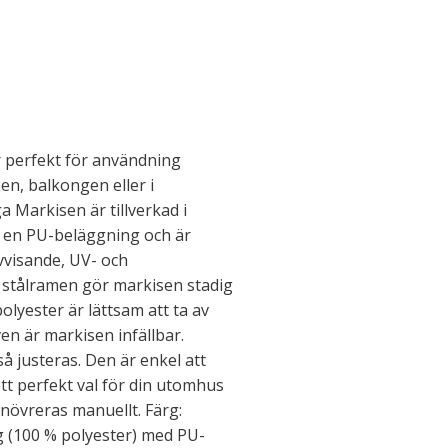
r perfekt för användning
en, balkongen eller i
a Markisen är tillverkad i
d en PU-beläggning och är
visande, UV- och
 stålramen gör markisen stadig
olyester är lättsam att ta av
en är markisen infällbar.
å justeras. Den är enkel att
t perfekt val för din utomhus
övreras manuellt. Färg:
g (100 % polyester) med PU-