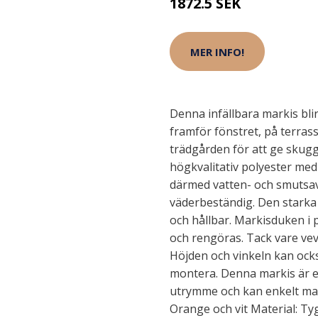
1872.5 SEK
MER INFO!
Denna infällbara markis bli
framför fönstret, på terrass
trädgården för att ge skugg
högkvalitativ polyester me
därmed vatten- och smutsav
väderbeständig. Den starka
och hållbar. Markisduken i p
och rengöras. Tack vare vev
Höjden och vinkeln kan ocks
montera. Denna markis är et
utrymme och kan enkelt man
Orange och vit Material: Ty