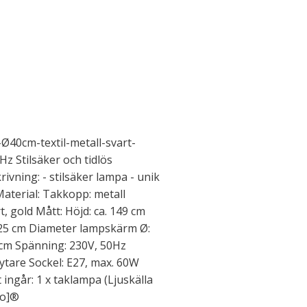
Ø40cm-textil-metall-svart-
z Stilsäker och tidlös
rivning: - stilsäker lampa - unik
Material: Takkopp: metall
t, gold Mått: Höjd: ca. 149 cm
125 cm Diameter lampskärm Ø:
 cm Spänning: 230V, 50Hz
tare Sockel: E27, max. 60W
et ingår: 1 x taklampa (Ljuskälla
ro]®