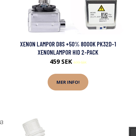
XENON LAMPOR D8S +50% 8000K PK32D-1
XENONLAMPOR HID 2-PACK
459 SEK
699 SEK
MER INFO!