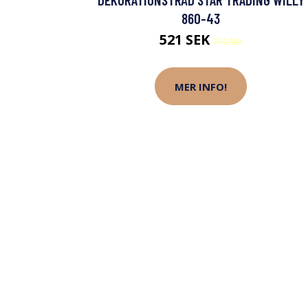
860-43
521 SEK
770 SEK
MER INFO!