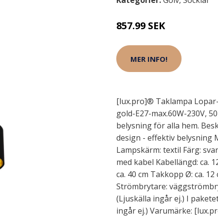
Kategorier:
Golv
,
Socklar
857.99 SEK
MER INFO!
[lux.pro]® Taklampa Lopar-
gold-E27-max.60W-230V, 50H
belysning för alla hem. Besk
design - effektiv belysning 
Lampskärm: textil Färg: svar
med kabel Kabellängd: ca. 
ca. 40 cm Takkopp Ø: ca. 12
Strömbrytare: väggströmbry
(Ljuskälla ingår ej.) I paket
ingår ej.) Varumärke: [lux.p