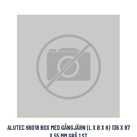
ALUTEC 66018 BOX MED GÅNGJÄRN (L X B X H) 136 X 87
X 55 MM GRÅ 1 ST