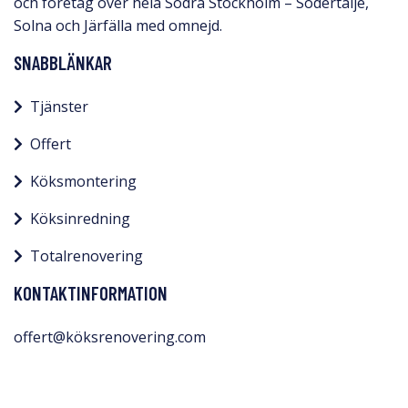
och företag över hela Södra Stockholm – Södertälje,
Solna och Järfälla med omnejd.​
SNABBLÄNKAR
Tjänster
Offert
Köksmontering
Köksinredning
Totalrenovering
KONTAKTINFORMATION
offert@köksrenovering.com