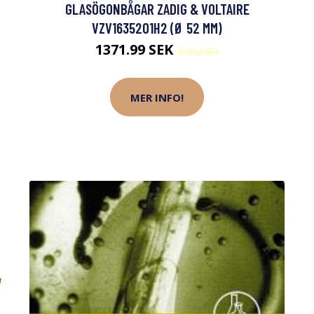
GLASÖGONBÅGAR ZADIG & VOLTAIRE
VZV1635201H2 (Ø 52 MM)
1371.99 SEK
2188.2 SEK
MER INFO!