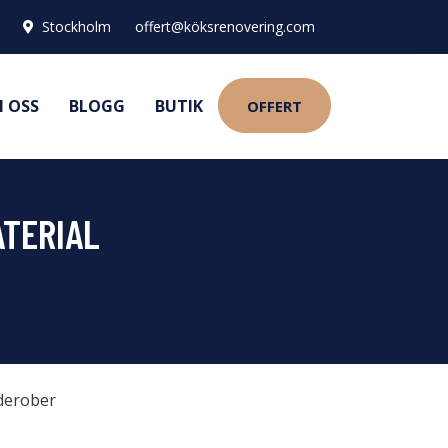
Stockholm
offert@köksrenovering.com
 OSS
BLOGG
BUTIK
OFFERT
ATERIAL
derober