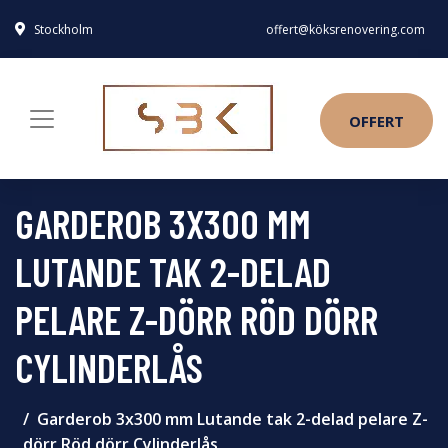
Stockholm
offert@köksrenovering.com
OFFERT
GARDEROB 3X300 MM
LUTANDE TAK 2-DELAD
PELARE Z-DÖRR RÖD DÖRR
CYLINDERLÅS
Garderob 3x300 mm Lutande tak 2-delad pelare Z-
dörr Röd dörr Cylinderlås