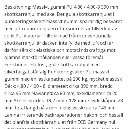
Beskrivning: Massivt gummi PU 4,80 / 4,00-8 390 mm
skottkärrahjul med axel Det gula skottkärrahjulet i
punkteringssäkert massivt gummi sparar dig besväret
med att reparera hjulen eftersom det är tillverkat av
solid PU-material. Till skillnad från konventionella
skottkärrahjul är däcken inte fyllda med luft och är
därför särskilt elastiska och motståndskraftiga mot
ojämna markförhållanden eller vassa föremål.
Funktioner: Flatlöst, gult skottkärrahjul med
silverfärgat stålfälg Punkteringsäker PU massivt
gummi med en lastkapacitet på 200 kg. mycket elastisk
Däck: 4,80 / 4,00 - 8, diameter: cirka 390 mm, bredd:
cirka 95 mm Navlängd: ca 80 mm, axeldiameter: ca 20
mm Axelns storlek: 19,7 mm x 128 mm, skyddskåpor: 28
mm, total längd på axeln inklusive skruv: ca 143 mm
Lämna irriterande däckreparationer bakom och beställ
det planfria skottkärrahjulet från ECD Germany nu!