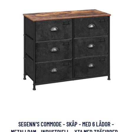
SEGENN'S COMMODE - SKÅP - MED 6 LÅDOR -
METALLRAM - INDUSTRIELL - YTA MED TRÄFIBRER -