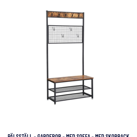
PÄLSSTÄLL - GARDEROB - MED SOFFA - MED SKOPRACK