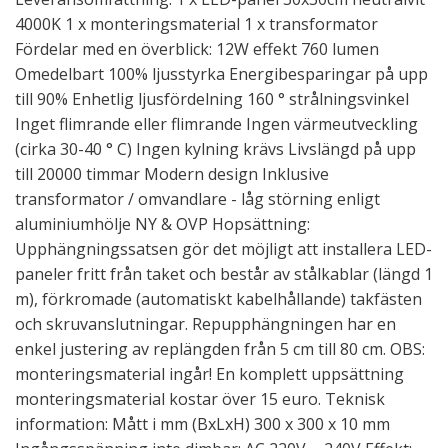
4000K 1 x monteringsmaterial 1 x transformator
Fördelar med en överblick: 12W effekt 760 lumen
Omedelbart 100% ljusstyrka Energibesparingar på upp
till 90% Enhetlig ljusfördelning 160 ° strålningsvinkel
Inget flimrande eller flimrande Ingen värmeutveckling
(cirka 30-40 ° C) Ingen kylning krävs Livslängd på upp
till 20000 timmar Modern design Inklusive
transformator / omvandlare - låg störning enligt
aluminiumhölje NY & OVP Hopsättning:
Upphängningssatsen gör det möjligt att installera LED-
paneler fritt från taket och består av stålkablar (längd 1
m), förkromade (automatiskt kabelhållande) takfästen
och skruvanslutningar. Repupphängningen har en
enkel justering av replängden från 5 cm till 80 cm. OBS:
monteringsmaterial ingår! En komplett uppsättning
monteringsmaterial kostar över 15 euro. Teknisk
information: Mått i mm (BxLxH) 300 x 300 x 10 mm