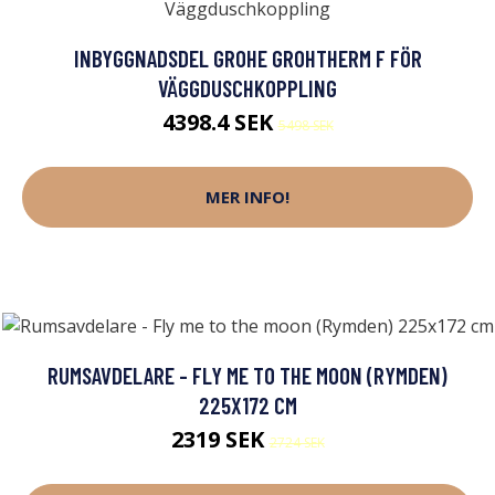
INBYGGNADSDEL GROHE GROHTHERM F FÖR
VÄGGDUSCHKOPPLING
4398.4 SEK
5498 SEK
MER INFO!
RUMSAVDELARE - FLY ME TO THE MOON (RYMDEN)
225X172 CM
2319 SEK
2724 SEK