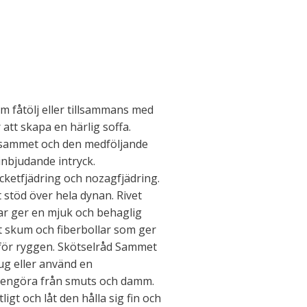
 fåtölj eller tillsammans med
att skapa en härlig soffa.
i sammet och den medföljande
nbjudande intryck.
ketfjädring och nozagfjädring.
t stöd över hela dynan. Rivet
ar ger en mjuk och behaglig
t skum och fiberbollar som ger
 för ryggen. Skötselråd Sammet
ug eller använd en
t rengöra från smuts och damm.
igt och låt den hålla sig fin och