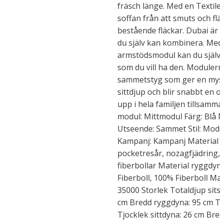
fräsch länge. Med en Textil
soffan från att smuts och fl
bestående fläckar. Dubai är
du själv kan kombinera. Med
armstödsmodul kan du själv
som du vill ha den. Modulern
sammetstyg som ger en mysi
sittdjup och blir snabbt en 
upp i hela familjen tillsam
modul: Mittmodul Färg: Blå 
Utseende: Sammet Stil: Mode
Kampanj: Kampanj Material B
pocketresår, nozagfjädring
fiberbollar Material ryggdy
Fiberboll, 100% Fiberboll M
35000 Storlek Totaldjup sit
cm Bredd ryggdyna: 95 cm To
Tjocklek sittdyna: 26 cm Br