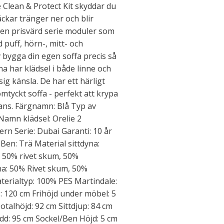
e Clean & Protect Kit skyddar du
äckar tränger ner och blir
 en prisvärd serie moduler som
 puff, hörn-, mitt- och
 bygga din egen soffa precis så
a har klädsel i både linne och
g känsla. De har ett härligt
omtyckt soffa - perfekt att krypa
mans. Färgnamn: Blå Typ av
Namn klädsel: Orelie 2
rn Serie: Dubai Garanti: 10 år
en: Trä Material sittdyna:
, 50% rivet skum, 50%
na: 50% Rivet skum, 50%
aterialtyp: 100% PES Martindale:
s: 120 cm Frihöjd under möbel: 5
talhöjd: 92 cm Sittdjup: 84 cm
edd: 95 cm Sockel/Ben Höjd: 5 cm