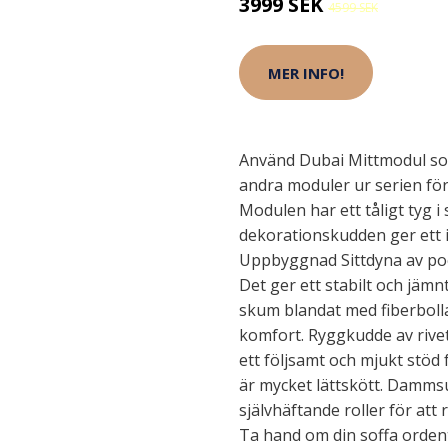
3999 SEK
4599 SEK
MER INFO!
Använd Dubai Mittmodul som
andra moduler ur serien för 
Modulen har ett tåligt tyg 
dekorationskudden ger ett i
Uppbyggnad Sittdyna av poc
Det ger ett stabilt och jämn
skum blandat med fiberboll
komfort. Ryggkudde av rive
ett följsamt och mjukt stöd
är mycket lättskött. Damms
självhäftande roller för at
Ta hand om din soffa ordentl