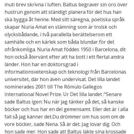
inuti brev skrivna i luften. Baltus begraver sin oro över
hustrun genom att ständigt planera för det hus han
ska bygga åt henne. Med sitt säregna, poetiska språk
skapar Nuria Amat en stämning som är trolsk och
olycksbådande, i två parallella berättelserom ett
samhälle och en kärlek som båda blundar för det
ofrånkomliga. Nuria Amat föddes 1950 i Barcelona, dit
hon också återvänt efter att ha bott i ett flertal andra
länder. Hon har en doktorsgrad i
informationsvetenskap och teknologi från Barcelonas
universitet, där hon även undervisat. Det lilla landet
nominerades 2001 till The Rómulo Gallegos
International Novel Prize. Ur Det lilla landet :“Senare
sade Baltus igen: Nu när jag tänker på det, så kanske
böcker och hus har en del gemensamt. Eller det är i alla
fall så jag känner det.Du drömmer om hus som om de
vore böcker, sade Nena. Så är det. Jag lovar dig. Och
hon sade mer. Hon sade att Baltus läkte sina krossade