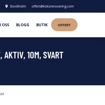
Stockholm
offert@köksrenovering.com
 OSS
BLOGG
BUTIK
OFFERT
, AKTIV, 10M, SVART
kel