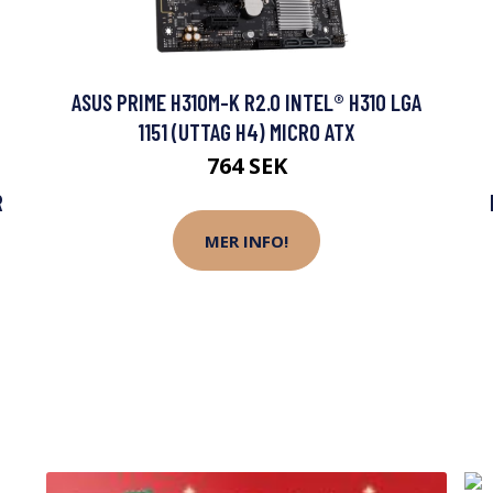
ASUS PRIME H310M-K R2.0 INTEL® H310 LGA
1151 (UTTAG H4) MICRO ATX
764 SEK
R
MER INFO!