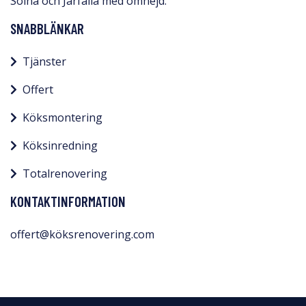
Solna och Järfälla med omnejd.​
SNABBLÄNKAR
Tjänster
Offert
Köksmontering
Köksinredning
Totalrenovering
KONTAKTINFORMATION
offert@köksrenovering.com