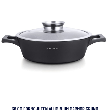
36 CM FORMGJUTEN ALUMINIUM MARMOR GRUND