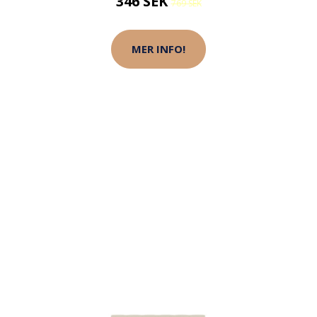
346 SEK
769 SEK
MER INFO!