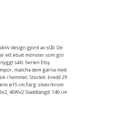
aktiv design gjord av stål. De
ar ett etsat mönster som gör
 snyggt sätt. Serien Etsy
 lampor, matcha dem gärna med
ok i hemmet. Storlek: bredd 29
ärm ø15 cm Färg: silver/krom
 G9x2, 40Wx2 Sladdlängd: 140 cm