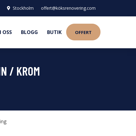
Stockholm
offert@köksrenovering.com
 OSS
BLOGG
BUTIK
OFFERT
IN / KROM
ing