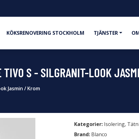
KÖKSRENOVERING STOCKHOLM
TJÄNSTER
OM
TIVO S - SILGRANIT-LOOK JASM
ook Jasmin / Krom
Kategorier:
Isolering
,
Tätn
Brand:
Blanco