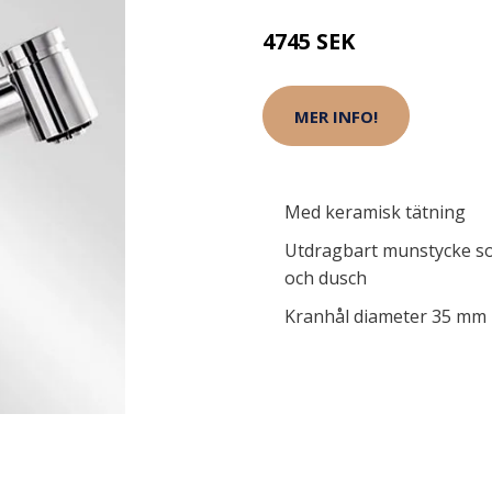
4745 SEK
MER INFO!
Med keramisk tätning
Utdragbart munstycke so
och dusch
Kranhål diameter 35 mm