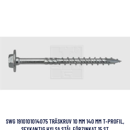
SWG 1910101014075 TRÄSKRUV 10 MM 140 MM T-PROFIL,
SEXKANTIG HYLSA STÅL FÖRZINKAT 15 ST