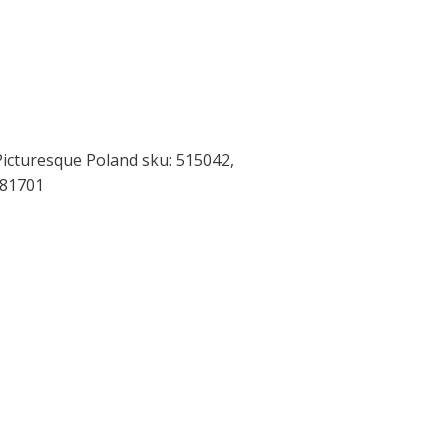
Picturesque Poland sku: 515042,
681701