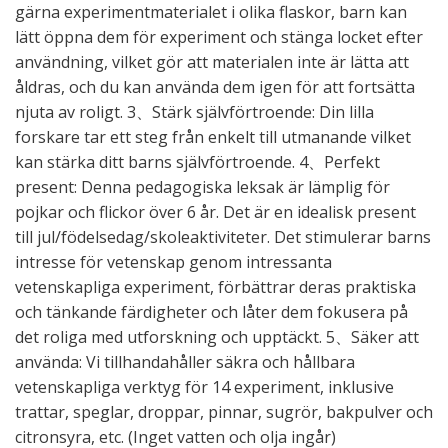
gärna experimentmaterialet i olika flaskor, barn kan
lätt öppna dem för experiment och stänga locket efter
användning, vilket gör att materialen inte är lätta att
åldras, och du kan använda dem igen för att fortsätta
njuta av roligt. 3、Stärk självförtroende: Din lilla
forskare tar ett steg från enkelt till utmanande vilket
kan stärka ditt barns självförtroende. 4、Perfekt
present: Denna pedagogiska leksak är lämplig för
pojkar och flickor över 6 år. Det är en idealisk present
till jul/födelsedag/skoleaktiviteter. Det stimulerar barns
intresse för vetenskap genom intressanta
vetenskapliga experiment, förbättrar deras praktiska
och tänkande färdigheter och låter dem fokusera på
det roliga med utforskning och upptäckt. 5、Säker att
använda: Vi tillhandahåller säkra och hållbara
vetenskapliga verktyg för 14 experiment, inklusive
trattar, speglar, droppar, pinnar, sugrör, bakpulver och
citronsyra, etc. (Inget vatten och olja ingår)