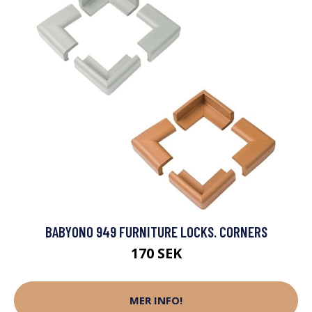
BABYONO 949 FURNITURE LOCKS. CORNERS
170 SEK
MER INFO!