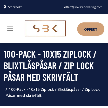
Stockholm
offert@köksrenovering.com
OFFERT
100-PACK - 10X15 ZIPLOCK /
BLIXTLÅSPÅSAR / ZIP LOCK
PÅSAR MED SKRIVFÄLT
100-Pack - 10x15 Ziplock / Blixtlåspåsar / Zip Lock
Påsar med skrivfält